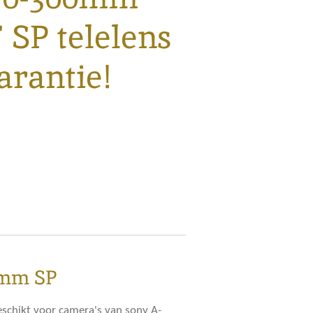
F SP telelens
arantie!
0mm SP
schikt voor camera's van sony A-