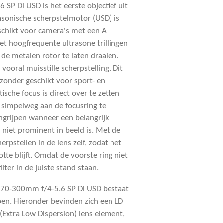
SP Di USD is het eerste objectief uit
asonische scherpstelmotor (USD) is
geschikt voor camera's met een A
et hoogfrequente ultrasone trillingen
de metalen rotor te laten draaien.
 vooral muisstille scherpstelling. Dit
jzonder geschikt voor sport- en
sche focus is direct over te zetten
 simpelweg aan de focusring te
ngrijpen wanneer een belangrijk
niet prominent in beeld is. Met de
erpstellen in de lens zelf, zodat het
otte blijft. Omdat de voorste ring niet
filter in de juiste stand staan.
n 70-300mm f/4-5.6 SP Di USD bestaat
pen. Hieronder bevinden zich een LD
(Extra Low Dispersion) lens element,