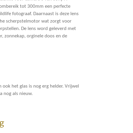
zoombereik tot 300mm een perfecte
dlife fotograaf. Daarnaast is deze lens
che scherpstelmotor wat zorgt voor
erpstellen. De lens word geleverd met
r, zonnekap, orginele doos en de
n ook het glas is nog erg helder. Vrijwel
a nog als nieuw.
g