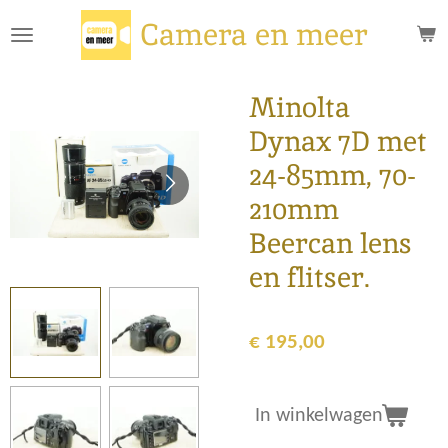
Ga
Camera en meer
direct
naar
de
Minolta
hoofdinhoud
Dynax 7D met
24-85mm, 70-
210mm
Beercan lens
en flitser.
€ 195,00
In winkelwagen