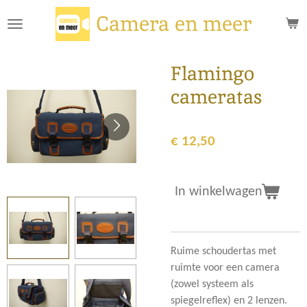
Ga
Camera en meer
direct
naar
de
Flamingo
hoofdinhoud
cameratas
€ 12,50
In winkelwagen
Ruime schoudertas met
ruimte voor een camera
(zowel systeem als
spiegelreflex) en 2 lenzen.