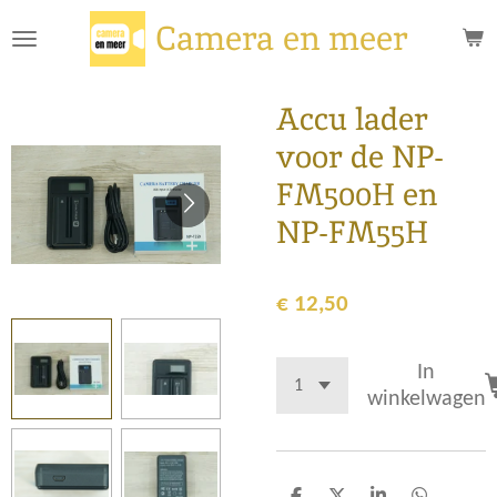
Ga
Camera en meer
direct
naar
de
Accu lader
hoofdinhoud
voor de NP-
FM500H en
NP-FM55H
€ 12,50
In
winkelwagen